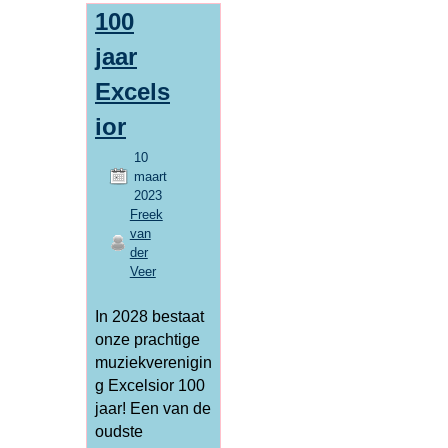
100
jaar
Excels
ior
10
maart
2023
Freek
van
der
Veer
In 2028 bestaat
onze prachtige
muziekverenigin
g Excelsior 100
jaar! Een van de
oudste