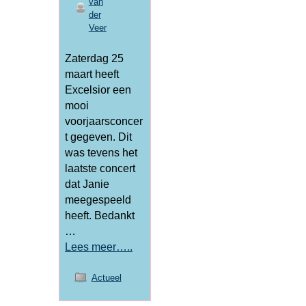
van
der
Veer
Zaterdag 25
maart heeft
Excelsior een
mooi
voorjaarsconcer
t gegeven. Dit
was tevens het
laatste concert
dat Janie
meegespeeld
heeft. Bedankt
…
Lees meer…..
Actueel