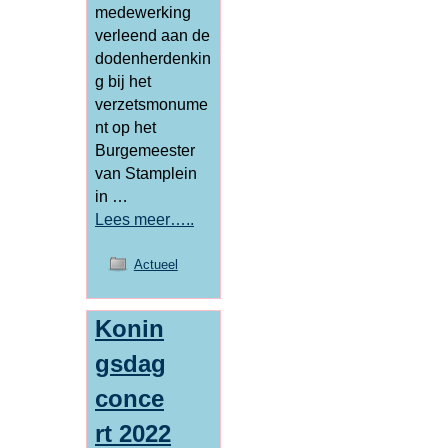
medewerking
verleend aan de
dodenherdenkin
g bij het
verzetsmonume
nt op het
Burgemeester
van Stamplein
in …
Lees meer…..
Actueel
Konin
gsdag
conce
rt 2022