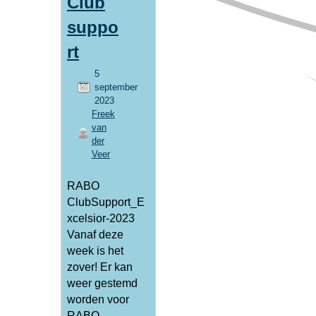
Club
suppo
rt
5
september
2023
Freek
van
der
Veer
RABO
ClubSupport_E
xcelsior-2023
Vanaf deze
week is het
zover! Er kan
weer gestemd
worden voor
RABO