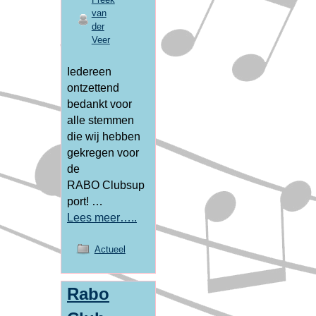
van
der
Veer
Iedereen
ontzettend
bedankt voor
alle stemmen
die wij hebben
gekregen voor
de
RABO Clubsup
port! …
Lees meer…..
Actueel
Rabo