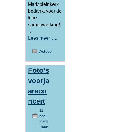
Marktpleinkerk
bedankt voor de
fijne
samenwerking!
…
Lees meer…..
Actueel
Foto’s
voorja
arsco
ncert
11
april
2023
Freek