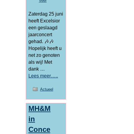
Veer
Zaterdag 25 juni
heeft Excelsior
een geslaagd
jaarconcert
gehad. 🎶🎶
Hopelijk heeft u
net zo genoten
als wij! Met
dank …
Lees meer…..
Actueel
MH&M
in
Conce