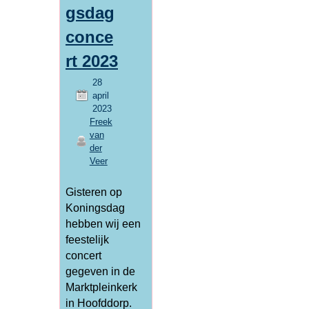
gsdag
conce
rt 2023
28
april
2023
Freek
van
der
Veer
Gisteren op
Koningsdag
hebben wij een
feestelijk
concert
gegeven in de
Marktpleinkerk
in Hoofddorp.