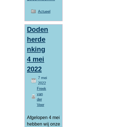
Actueel
Doden
herde
nking
4 mei
2022
7 mei
2022
Freek
van
der
Veer
Afgelopen 4 mei
hebben wij onze