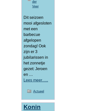
der
Veer
Dit seizoen
mooi afgesloten
met een
barbecue
afgelopen
zondag! Ook
zijn er 3
jubilarissen in
het zonnetje
gezet: Jeroen
en …
Lees meer…..
Actueel
Konin