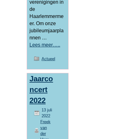
verenigingen in
de
Haarlemmerme
er. Om onze
jubileumjaarpla
nnen …
Lees meer…..
Actueel
Jaarco
ncert
2022
13 juli
2022
Freek
van
der