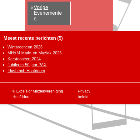
«
Vorige
Evenemente
n
Meest recente berichten (5)
Winterconcert 2026
MH&M Markt en Muziek 2025
Kerstconcert 2024
Jubileum 50 jaar PAX
Flashmob Hoofddorp
© Excelsior Muziekvereniging
Privacy
Hoofddorp
beleid