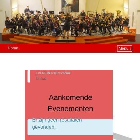
Home
Menu ↓
EVENEMENTEN VANAF
Aankomende
Evenementen
Er zijn geen resultaten
gevonden.