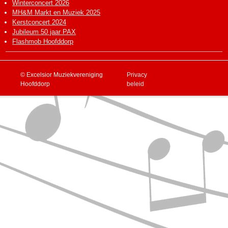
Winterconcert 2026
MH&M Markt en Muziek 2025
Kerstconcert 2024
Jubileum 50 jaar PAX
Flashmob Hoofddorp
© Excelsior Muziekvereniging
Privacy
Hoofddorp
beleid