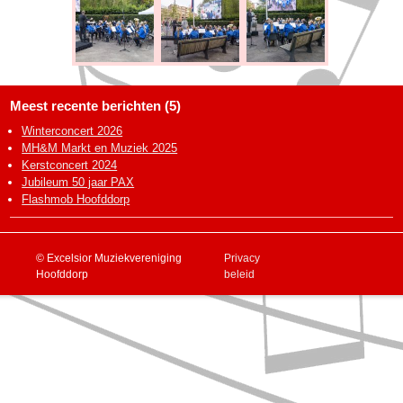
Meest recente berichten (5)
Winterconcert 2026
MH&M Markt en Muziek 2025
Kerstconcert 2024
Jubileum 50 jaar PAX
Flashmob Hoofddorp
© Excelsior Muziekvereniging
Privacy
Hoofddorp
beleid