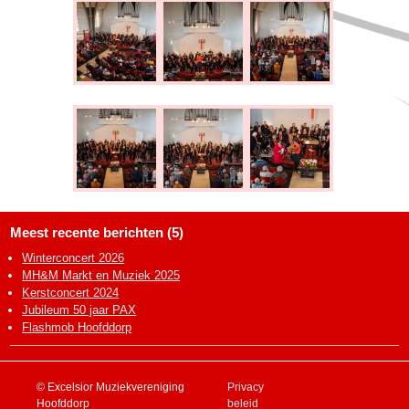
Meest recente berichten (5)
Winterconcert 2026
MH&M Markt en Muziek 2025
Kerstconcert 2024
Jubileum 50 jaar PAX
Flashmob Hoofddorp
© Excelsior Muziekvereniging
Privacy
Hoofddorp
beleid