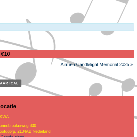
€10
Airmen Candlelight Memorial 2025
»
AAR ICAL
ocatie
KWA
ennebroekerweg 800
oofddorp
,
2134AB
Nederland