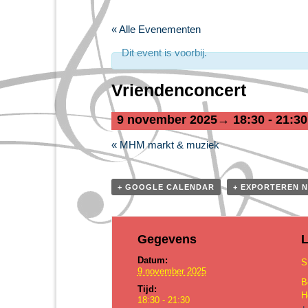
« Alle Evenementen
Dit event is voorbij.
Vriendenconcert
9 november 2025→ 18:30
-
21:30
«
MHM markt & muziek
E
v
e
+ GOOGLE CALENDAR
+ EXPORTEREN N
n
e
m
Gegevens
L
e
Datum:
S
n
9 november 2025
B
t
Tijd:
H
18:30 - 21:30
N