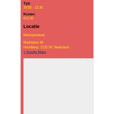
Tijd:
20:00 - 22:30
Kosten:
€12,50
Locatie
Marktpleinkerk
Marktplein 96
Hoofddorp
,
2132 DC
Nederland
+ Google Maps