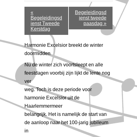
E
«
Begeleidingsd
Begeleidingsd
ienst tweede
v
ienst Tweede
paasdag
»
e
Kerstdag
n
e
Harmonie Excelsior breekt de winter
m
doormidden
e
Nu de winter zich voortsleept en alle
n
feestdagen voorbij zijn lijkt de lente nog
t
ver
N
weg. Toch is deze periode voor
a
harmonie Excelsior uit de
v
Haarlemmermeer
i
belangrijk. Het is namelijk de start van
g
de aanloop naar het 100-jarig jubileum
a
in