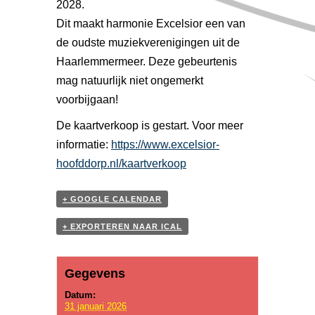
t
2028.
i
Dit maakt harmonie Excelsior een van
e
de oudste muziekverenigingen uit de
Haarlemmermeer. Deze gebeurtenis
mag natuurlijk niet ongemerkt
voorbijgaan!
De kaartverkoop is gestart. Voor meer
informatie:
https://www.excelsior-
hoofddorp.nl/kaartverkoop
+ GOOGLE CALENDAR
+ EXPORTEREN NAAR ICAL
Gegevens
Datum:
31 januari 2026